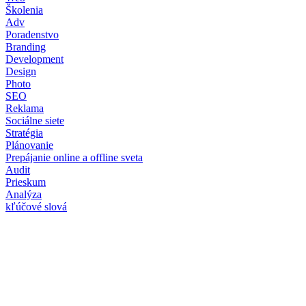
Školenia
Adv
Poradenstvo
Branding
Development
Design
Photo
SEO
Reklama
Sociálne siete
Stratégia
Plánovanie
Prepájanie online a offline sveta
Audit
Prieskum
Analýza
kľúčové slová